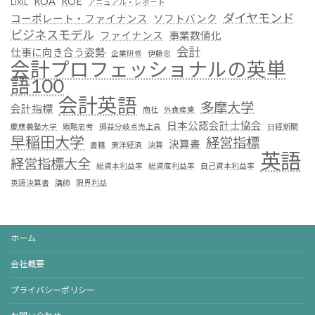
ROA
ROE
LIXIL
アニュアル・レポート
ダイヤモンド
コーポレート・ファイナンス
ソフトバンク
ビジネスモデル
ファイナンス
事業数値化
会計
仕事に向き合う姿勢
企業研修
伊藤忠
会計プロフェッショナルの英単
語100
会計英語
多摩大学
会計指標
商社
外食産業
日本公認会計士協会
慶應義塾大学
戦略思考
損益分岐点売上高
日経新聞
早稲田大学
経営指標
決算書
書籍
東洋経済
決算
英語
経営指標大全
総資本利益率
総資産利益率
自己資本利益率
英語決算書
講師
限界利益
ホーム
会社概要
プライバシーポリシー