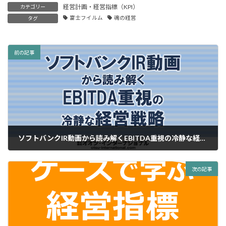
経営計画・経営指標（KPI）
カテゴリー
富士フイルム
魂の経営
タグ
前の記事
ソフトバンクIR動画から読み解くEBITDA重視の冷静な経営戦略
2014年3月12日
次の記事