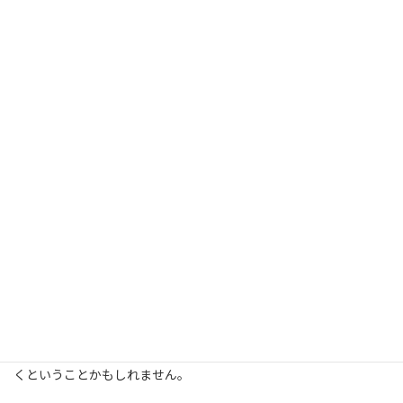
ところが、古森会長はそれを否定しています。
利益がなければ投資ができない。10%程度の利益がなければ顧客
が満足する価値を提供できないということです。
もうすぐ終了する2013年度の富士フイルムの予測売上高営業利益
率は5.8%。
古森会長の言う10%には4.2%も欠けています。連結予測売上高が
2.4兆円なので、
金額にすればざっと1,000億円強（2.4兆円×4.2%）の開きです。
古森会長の「魂の経営」は、これからが本当の正念場になってい
くということかもしれません。