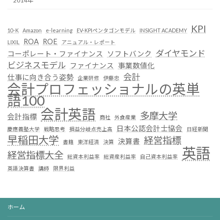
2014年
KPI
10-K
Amazon
e-learning
EV-KPIペンタゴンモデル
INSIGHT ACADEMY
ROA
ROE
LIXIL
アニュアル・レポート
ダイヤモンド
コーポレート・ファイナンス
ソフトバンク
ビジネスモデル
ファイナンス
事業数値化
会計
仕事に向き合う姿勢
企業研修
伊藤忠
会計プロフェッショナルの英単
語100
会計英語
多摩大学
会計指標
商社
外食産業
日本公認会計士協会
慶應義塾大学
戦略思考
損益分岐点売上高
日経新聞
早稲田大学
経営指標
決算書
書籍
東洋経済
決算
英語
経営指標大全
総資本利益率
総資産利益率
自己資本利益率
英語決算書
講師
限界利益
ホーム