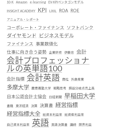
10-K
Amazon
e-learning
EV-KPIペンタゴンモデル
KPI
ROA
ROE
INSIGHT ACADEMY
LIXIL
アニュアル・レポート
コーポレート・ファイナンス
ソフトバンク
ダイヤモンド
ビジネスモデル
ファイナンス
事業数値化
会計
仕事に向き合う姿勢
企業研修
伊藤忠
会計プロフェッショナ
ルの英単語100
会計英語
会計指標
商社
外食産業
多摩大学
慶應義塾大学
戦略思考
損益分岐点売上高
早稲田大学
日本公認会計士協会
日経新聞
経営指標
決算書
書籍
東洋経済
決算
経営指標大全
総資本利益率
総資産利益率
英語
自己資本利益率
英語決算書
講師
限界利益