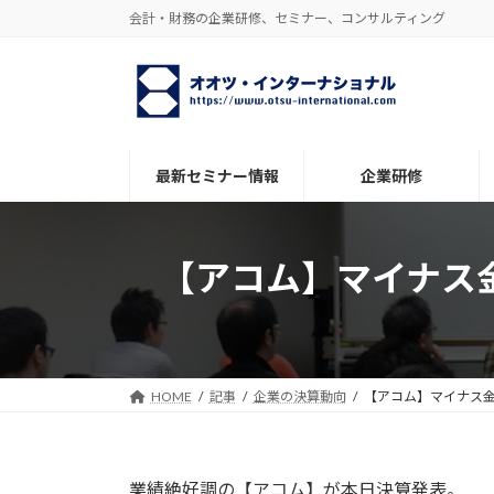
コ
ナ
会計・財務の企業研修、セミナー、コンサルティング
ン
ビ
テ
ゲ
ン
ー
ツ
シ
へ
ョ
ス
ン
最新セミナー情報
企業研修
キ
に
ッ
移
プ
動
【アコム】マイナス
HOME
記事
企業の決算動向
【アコム】マイナス
業績絶好調の【アコム】が本日決算発表。