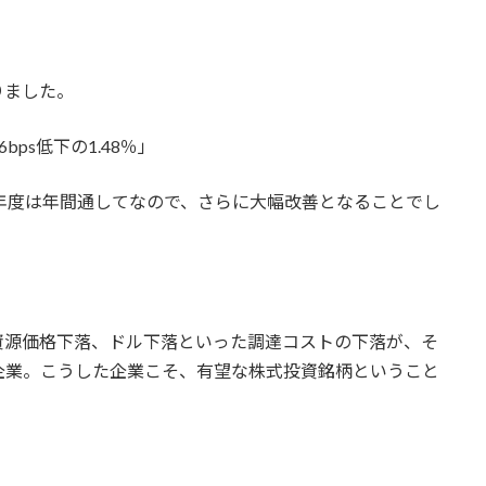
りました。
ps低下の1.48％」
円。今年度は年間通してなので、さらに大幅改善となることでし
資源価格下落、ドル下落といった調達コストの下落が、そ
企業。こうした企業こそ、有望な株式投資銘柄ということ