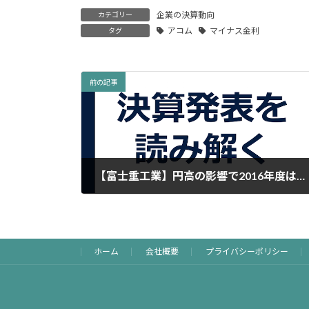
企業の決算動向
カテゴリー
アコム
マイナス金利
タグ
前の記事
【富士重工業】円高の影響で2016年度は減益予測も、競合比優位性の高い利益率は持続
2016年5月9日
ホーム
会社概要
プライバシーポリシー