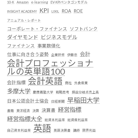
10-K
Amazon
e-learning
EV-KPIペンタゴンモデル
KPI
ROA
ROE
INSIGHT ACADEMY
LIXIL
アニュアル・レポート
コーポレート・ファイナンス
ソフトバンク
ダイヤモンド
ビジネスモデル
ファイナンス
事業数値化
会計
仕事に向き合う姿勢
企業研修
伊藤忠
会計プロフェッショナ
ルの英単語100
会計英語
会計指標
商社
外食産業
多摩大学
慶應義塾大学
戦略思考
損益分岐点売上高
早稲田大学
日本公認会計士協会
日経新聞
経営指標
決算書
書籍
東洋経済
決算
経営指標大全
総資本利益率
総資産利益率
英語
自己資本利益率
英語決算書
講師
限界利益