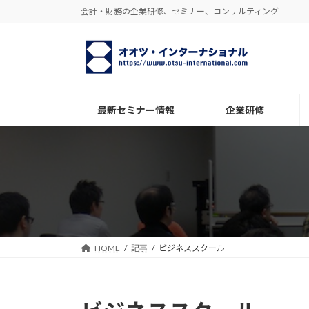
コ
ナ
会計・財務の企業研修、セミナー、コンサルティング
ン
ビ
テ
ゲ
ン
ー
ツ
シ
へ
ョ
ス
ン
最新セミナー情報
企業研修
キ
に
ッ
移
プ
動
HOME
記事
ビジネススクール