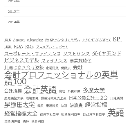
2016年
2015年
2014年
KPI
10-K
Amazon
e-learning
EV-KPIペンタゴンモデル
INSIGHT ACADEMY
ROA
ROE
LIXIL
アニュアル・レポート
ダイヤモンド
コーポレート・ファイナンス
ソフトバンク
ビジネスモデル
ファイナンス
事業数値化
会計
仕事に向き合う姿勢
企業研修
伊藤忠
会計プロフェッショナルの英単
語100
会計英語
多摩大学
会計指標
商社
外食産業
日本公認会計士協会
慶應義塾大学
戦略思考
損益分岐点売上高
日経新聞
早稲田大学
経営指標
決算書
書籍
東洋経済
決算
英語
経営指標大全
総資本利益率
総資産利益率
自己資本利益率
英語決算書
講師
限界利益